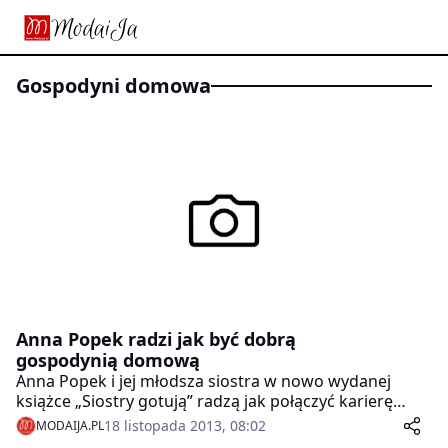
gospodyni domowa
Anna Popek radzi jak być dobrą
gospodynią domową
Anna Popek i jej młodsza siostra w nowo wydanej
książce „Siostry gotują” radzą jak połączyć karierę
zawodowe z atrakcyjnym wyglądem oraz zdrowym
18 listopada 2013, 08:02
MODAIJA.PL
odżywianiem się. W książce jest szereg porad jak