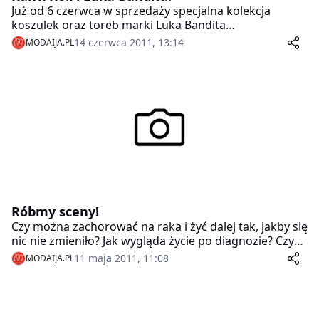
Już od 6 czerwca w sprzedaży specjalna kolekcja
koszulek oraz toreb marki Luka Bandita
zaprojektowanych specjalnie dla fundacji Rak’n’Roll! W
14 czerwca 2011, 13:14
MODAIJA.PL
sprzedaży koszulki żeńskie, męskie oraz płócienne
torby, a wszystko ze specjalnym kolorowym
rak’n’rollowym nadrukiem! Wszystko do kupienia w
butiku Luka Bandita na ul. Chmielnej 2 w Warszawie
oraz na stronie www.lukabandita.com.
Róbmy sceny!
Czy można zachorować na raka i żyć dalej tak, jakby się
nic nie zmieniło? Jak wygląda życie po diagnozie? Czy
coś się zmienia w życiu? A może nic się nie zmienia?
11 maja 2011, 11:08
MODAIJA.PL
Może rak to choroba, jak każda inna? Odpowiedzi na
te pytania szuka fundacja Rak’n’Roll poprzez realizację
nowej akcji terapeutyczno-artystycznej Róbmy sceny.