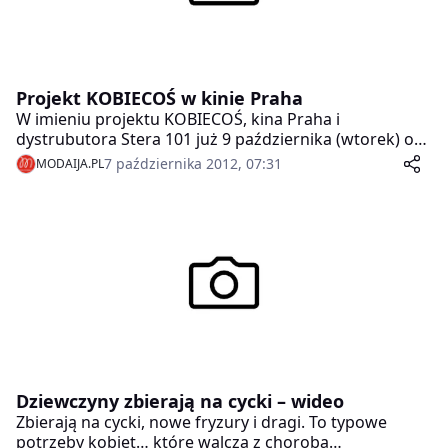
Projekt KOBIECOŚ w kinie Praha
W imieniu projektu KOBIECOŚ, kina Praha i
dystrubutora Stera 101 już 9 października (wtorek) o
godzinie 20.15 zapraszamy na pokaz filmu
7 października 2012, 07:31
MODAIJA.PL
dokumentalnego „Piękne i bestia” (Beauty and the
Breast) w reż. Liliany Komorowskiej. Jest on zbiorowym
portretem dziewięciu kobiet, które próbują wygrać
walkę z rakiem piersi.
Dziewczyny zbierają na cycki – wideo
Zbierają na cycki, nowe fryzury i dragi. To typowe
potrzeby kobiet… które walczą z chorobą