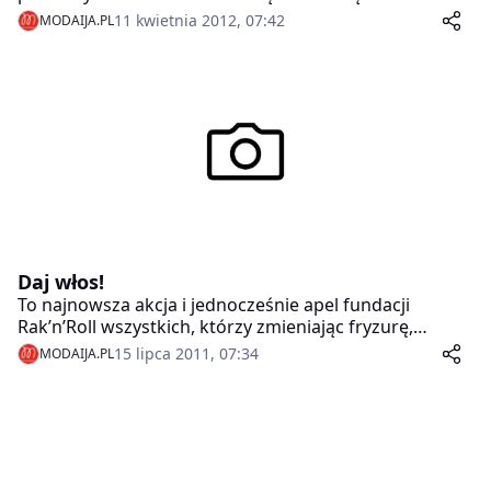
nowotworową. Kobietom po zabiegach chemioterapii
11 kwietnia 2012, 07:42
MODAIJA.PL
potrzebne są peruki, pomoc finansowa potrzebna jest
na lekarstwa, których nie finansuje NFZ i Ministerstwo
Zdrowia. Rekonstrukcja piersi to też kosztowny zabieg.
Daj włos!
To najnowsza akcja i jednocześnie apel fundacji
Rak’n’Roll wszystkich, którzy zmieniając fryzurę,
chcieliby zrobić coś dobrego dla innych. Fundacja
15 lipca 2011, 07:34
MODAIJA.PL
zbiera włosy, które będą przeznaczone na peruki dla
kobiet walczących z rakiem.