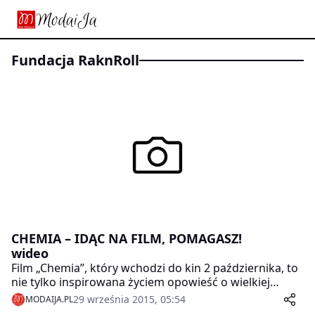
fundacja RaknRoll
CHEMIA – IDĄC NA FILM, POMAGASZ!
wideo
Film „Chemia”, który wchodzi do kin 2 października, to
nie tylko inspirowana życiem opowieść o wielkiej
miłości, ale także szansa, żeby realnie pomóc. Idąc na
29 września 2015, 05:54
MODAIJA.PL
film CHEMIA, widz wspiera leczenie kobiet w ciąży