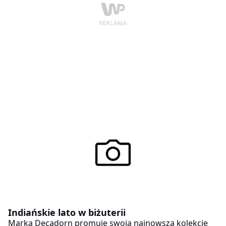
Indiańskie lato w biżuterii
Marka Decadorn promuje swoją najnowszą kolekcję