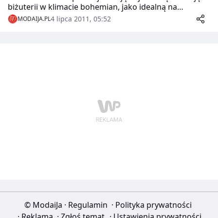
biżuterii w klimacie bohemian, jako idealną na
festiwalowe lato.
4 lipca 2011, 05:52
MODAIJA.PL
© ModaiJa
·
Regulamin
·
Polityka prywatności
·
Reklama
·
Zgłoś temat
·
Ustawienia prywatności