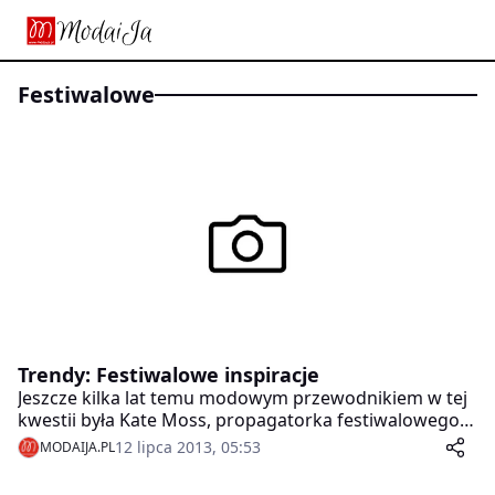
festiwalowe
Trendy: Festiwalowe inspiracje
Jeszcze kilka lat temu modowym przewodnikiem w tej
kwestii była Kate Moss, propagatorka festiwalowego
looku. Teraz każda bywalczyni imprez w plenerze ma
12 lipca 2013, 05:53
MODAIJA.PL
wypracowany swój unikalny dress code i sposób na
ekonomiczne i praktyczne pakowanie. Począwszy od