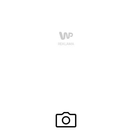
stylu boho, przez chic rock aż po pin-up girl – każda
opcja jest dobra, jeśli zostanie doprawiona szczyptą
indywidualizmu i trzeźwego spojrzenia na festiwalowe
warunki. Zamiast koturn i obcasów, które mogą
ugrzęznąć w błocie, warto wybrać kalosze lub
kowbojskie botki. Spódnice zastępujemy szortami,
które lepiej sprawdzają się w tłumie i podczas
odpoczynku na trawie. Kombinezony wypierają modne
od kilku sezonów sukienki maxi, dlatego nie może ich
zabraknąć na imprezach pod chmurką!