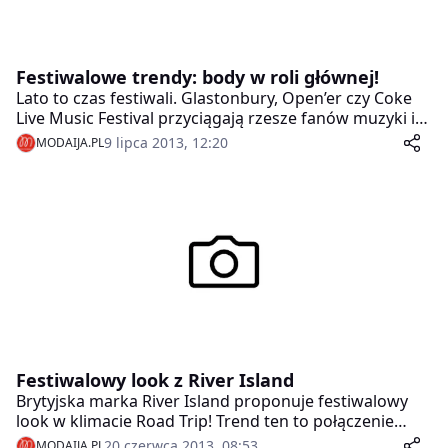
Festiwalowe trendy: body w roli głównej!
Lato to czas festiwali. Glastonbury, Open’er czy Coke
Live Music Festival przyciągają rzesze fanów muzyki i
dobrego stylu. Poczuj się jakbyś tam była. Postaw na
9 lipca 2013, 12:20
MODAIJA.PL
najmodniejsze w tym sezonie body i stwórz oryginalną
stylizację na miarę gwiazdy muzyki rock!
Festiwalowy look z River Island
Brytyjska marka River Island proponuje festiwalowy
look w klimacie Road Trip! Trend ten to połączenie
rock’n’rollowego stylu z westernowym pazurem i
20 czerwca 2013, 08:53
MODAIJA.PL