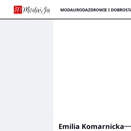
MODA
URODA
ZDROWIE I DOBROST
Emilia Komarnicka