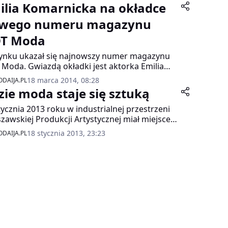
ilia Komarnicka na okładce
wego numeru magazynu
T Moda
ynku ukazał się najnowszy numer magazynu
Moda. Gwiazdą okładki jest aktorka Emilia
rnicka, a hitem numeru – dżins.
18 marca 2014, 08:28
DAIJA.PL
zie moda staje się sztuką
tycznia 2013 roku w industrialnej przestrzeni
zawskiej Produkcji Artystycznej miał miejsce
jny mariaż świata mody i fotografii. Marka
18 stycznia 2013, 23:23
DAIJA.PL
R, której kolekcje to połączenie aktualnych
dów i nowoczesnej elegancji we współpracy z
stylowym magazynem K MAG zaprezentowały
m, który jest zwieńczeniem rocznej
łpracy przy projekcie fotograficznym na
aniczu mody i sztuki.