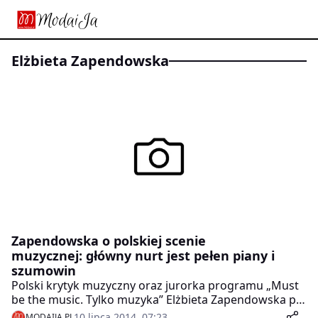
Elżbieta Zapendowska
Zapendowska o polskiej scenie
muzycznej: główny nurt jest pełen piany i
szumowin
Polski krytyk muzyczny oraz jurorka programu „Must
be the music. Tylko muzyka” Elżbieta Zapendowska po
raz kolejny ostro krytykuje polskich wykonawców
10 lipca 2014, 07:23
MODAIJA.PL