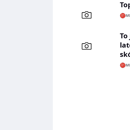
Top
MO
To
la
sk
MO