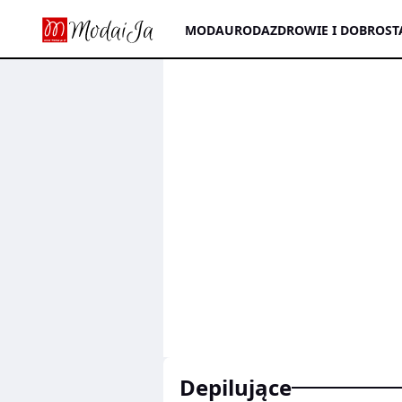
MODA
URODA
ZDROWIE I DOBROST
depilujące