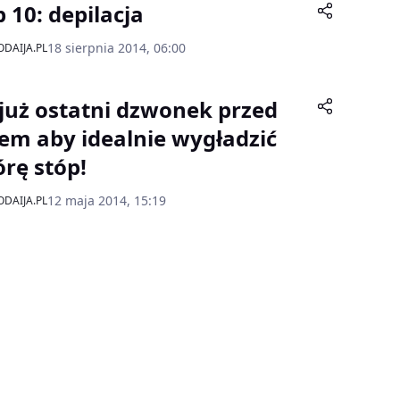
 10: depilacja
18 sierpnia 2014, 06:00
DAIJA.PL
 już ostatni dzwonek przed
tem aby idealnie wygładzić
órę stóp!
12 maja 2014, 15:19
DAIJA.PL