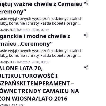
iętuj ważne chwile z Camaieu
eremony”
asie wyjątkowych wydarzeń rodzinnych takich
śluby, komunie i chrzty, każda kobieta pragnie
ądać elegancko. Linia Camaieu „Ceremony”
20 kwietnia 2016, 07:13
DAIJA.PL
ała stworzona z myślą o takich szczególnych
eganckie i modne chwile z
entach.
maieu „Ceremony”
asie wyjątkowych wydarzeń rodzinnych takich
śluby, komunie i chrzty, każda kobieta pragnie
ądać elegancko. Linia Camaieu „Ceremony”
12 kwietnia 2016, 09:39
DAIJA.PL
ała stworzona z myślą o takich szczególnych
ALONE LATA 70,
entach.
LTIKULTUROWOŚĆ I
SZPAŃSKI TEMPERAMENT –
ÓWNE TRENDY CAMAIEU NA
ZON WIOSNA/LATO 2016
ONE LATA 70’