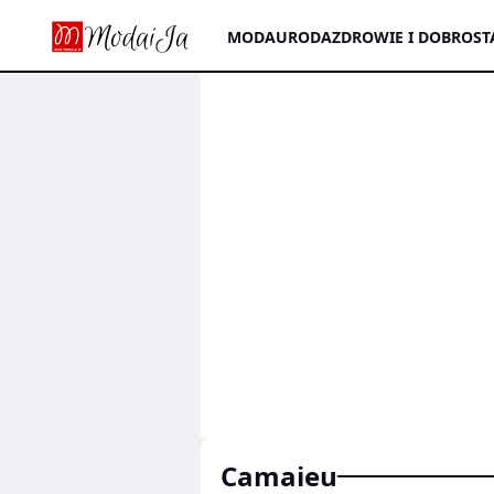
MODA
URODA
ZDROWIE I DOBROST
Camaieu