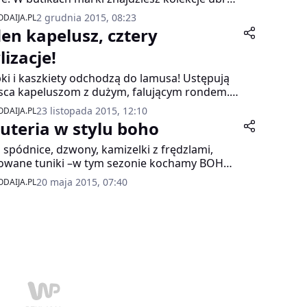
datków stworzoną na świąteczne okazje… a
2 grudnia 2015, 08:23
DAIJA.PL
e upominki na mikołajki i pod choinkę!
den kapelusz, cztery
lizacje!
ki i kaszkiety odchodzą do lamusa! Ustępują
sca kapeluszom z dużym, falującym rondem.
e niebanalne nakrycie głowy to mocny akcent
23 listopada 2015, 12:10
DAIJA.PL
ej stylizacji, a mimo to uniwersalny!
żuteria w stylu boho
 spódnice, dzwony, kamizelki z frędzlami,
owane tuniki –w tym sezonie kochamy BOHO!
efekt Hippie szybko osiągniesz także za
20 maja 2015, 07:40
DAIJA.PL
ocą dodatków.