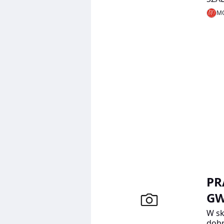
MO
PR
GW
W sk
dobr