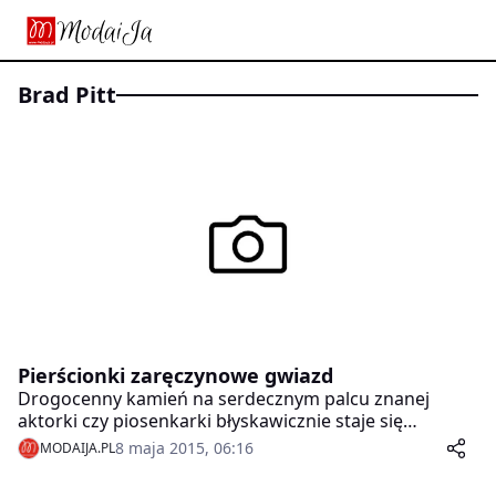
Brad Pitt
Pierścionki zaręczynowe gwiazd
Drogocenny kamień na serdecznym palcu znanej
aktorki czy piosenkarki błyskawicznie staje się
bohaterem zdjęć, relacji mediów, a nawet trafia na
8 maja 2015, 06:16
MODAIJA.PL
okładkę najpopularniejszych czasopism. Zobacz, jakie
pierścionki zaręczynowe wybierają przyszli mężowie