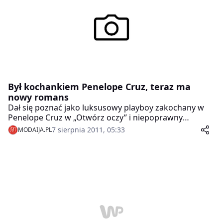
Był kochankiem Penelope Cruz, teraz ma
nowy romans
Dał się poznać jako luksusowy playboy zakochany w
Penelope Cruz w „Otwórz oczy” i niepoprawny
podrywacz w „Transsiberian”.
7 sierpnia 2011, 05:33
MODAIJA.PL