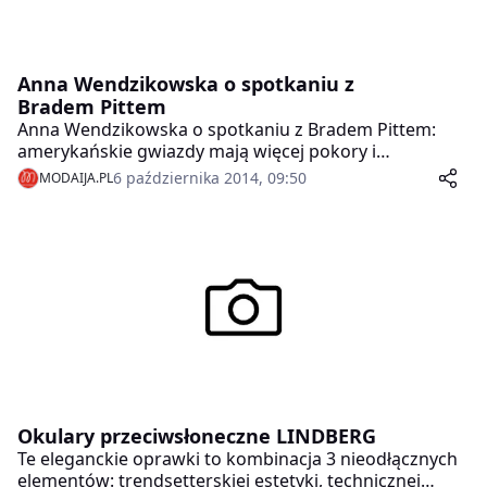
Anna Wendzikowska o spotkaniu z
Bradem Pittem
Anna Wendzikowska o spotkaniu z Bradem Pittem:
amerykańskie gwiazdy mają więcej pokory i
profesjonalizmu.
6 października 2014, 09:50
MODAIJA.PL
Okulary przeciwsłoneczne LINDBERG
Te eleganckie oprawki to kombinacja 3 nieodłącznych
elementów: trendsetterskiej estetyki, technicznej