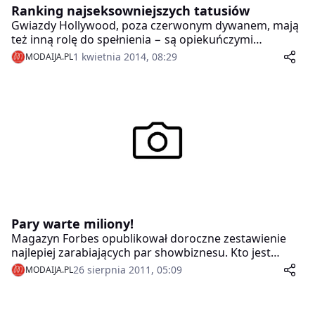
Ranking najseksowniejszych tatusiów
Gwiazdy Hollywood, poza czerwonym dywanem, mają
też inną rolę do spełnienia − są opiekuńczymi
rodzicami.
1 kwietnia 2014, 08:29
MODAIJA.PL
Pary warte miliony!
Magazyn Forbes opublikował doroczne zestawienie
najlepiej zarabiających par showbiznesu. Kto jest
obecnie na topie?
26 sierpnia 2011, 05:09
MODAIJA.PL