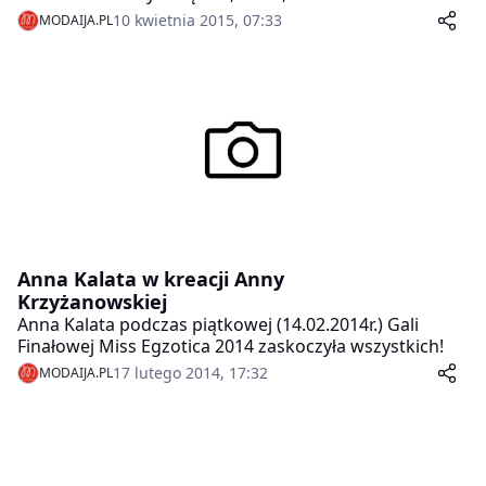
okazjonalne, w których każda kobieta znajdzie coś dla
10 kwietnia 2015, 07:33
MODAIJA.PL
siebie.
Anna Kalata w kreacji Anny
Krzyżanowskiej
Anna Kalata podczas piątkowej (14.02.2014r.) Gali
Finałowej Miss Egzotica 2014 zaskoczyła wszystkich!
17 lutego 2014, 17:32
MODAIJA.PL