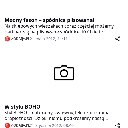
Modny fason – spódnica plisowana!
Na sklepowych wieszakach coraz częściej możemy
natknąć się na plisowane spódnice. Krótkie i z
szerszymi plisami prezentują się jednocześnie
21 maja 2012, 11:11
MODAIJA.PL
zadziornie jak i dziewczęco. Z kolei długie będą idealne
dla fanek stylu boho.
W stylu BOHO
Styl BOHO – naturalny, zwiewny, lekki z odrobiną
drapieżności. Dzięki niemu podkreślimy naszą
kobiecość oraz charakter.
21 stycznia 2012, 08:40
MODAIJA.PL