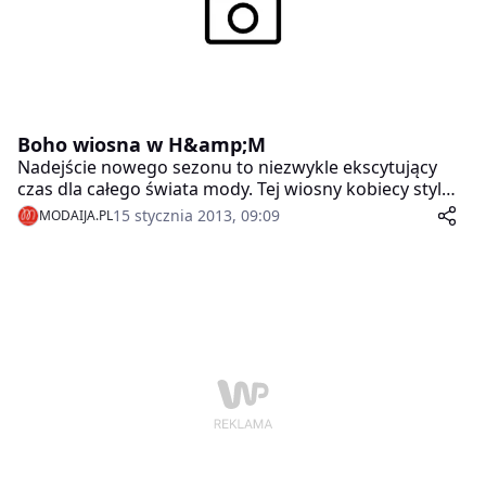
Boho wiosna w H&amp;M
Nadejście nowego sezonu to niezwykle ekscytujący
czas dla całego świata mody. Tej wiosny kobiecy styl
boho staje się szykowniejszy, a nadruki i kolory
15 stycznia 2013, 09:09
MODAIJA.PL
męskich ubrań – zdecydowanie śmielsze. Oto jak sami
projektanci postrzegają najważniejsze elementy tego
sezonu.