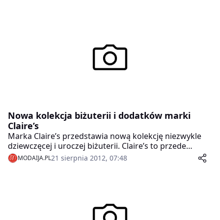
Nowa kolekcja biżuterii i dodatków marki
Claire’s
Marka Claire’s przedstawia nową kolekcję niezwykle
dziewczęcej i uroczej biżuterii. Claire’s to przede
wszystkim bajeczne dodatki, które pozwolą Ci
21 sierpnia 2012, 07:48
MODAIJA.PL
wykreować oryginalny i niebanalny look.