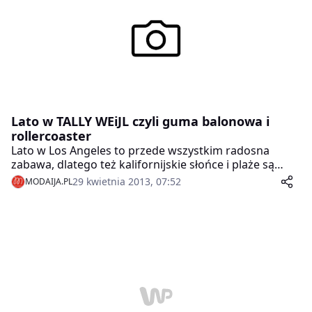
Lato w TALLY WEiJL czyli guma balonowa i
rollercoaster
Lato w Los Angeles to przede wszystkim radosna
zabawa, dlatego też kalifornijskie słońce i plaże są
inspiracją dla nowej kolekcji TALLY WEiJL. Beztroska
29 kwietnia 2013, 07:52
MODAIJA.PL
atmosfera wakacji, różowa guma balonowa i szalony
rollercoaster idealnie komponują się z mieszanką stylu
boho i vintage w tętniącym energią letnim sezonie.