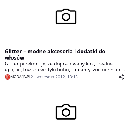
wygodę i stabilność.
Glitter – modne akcesoria i dodatki do
włosów
Glitter przekonuje, że dopracowany kok, idealne
upięcie, fryzura w stylu boho, romantyczne uczesanie
w stylu lat dwudziestych czy szykowny kok francuski
21 września 2012, 13:13
MODAIJA.PL
są równie proste, co zmiana stroju czy dobór nowych
dodatków. Wystarczy zaopatrzyć się w zestaw
wyjątkowych akcesoriów do włosów Glitter, które
skutecznie zachęcają do eksperymentów z fryzurą.