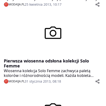
linii z najnowszej kolekcji Claire’s. Idące z duchem
25 kwietnia 2013, 10:17
MODAIJA.PL
czasu i wpisujące się w sezonowe trendy, projekty
marki pełne są wakacyjnego luzu, ale też
awangardowego stylu.
Pierwsza wiosenna odsłona kolekcji Solo
Femme
Wiosenna kolekcja Solo Femme zachwyca paletą
kolorów i różnorodnością modeli. Każda kobieta
znajdzie tu coś dla siebie – obcasy, koturny, zmysłowe
31 stycznia 2013, 08:18
MODAIJA.PL
sandałki i płaskie półbuty.