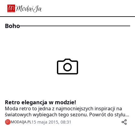
boho
Retro elegancja w modzie!
Moda retro to jedna z najmocniejszych inspiracji na
światowych wybiegach tego sezonu. Powrót do stylu
ubiegłych dekad pokazuje, że kultowe fasony są
15 maja 2015, 08:31
MODAIJA.PL
niezbędnym elementem damskiej garderoby. Trend
retro został również zinterpretowany przez markę