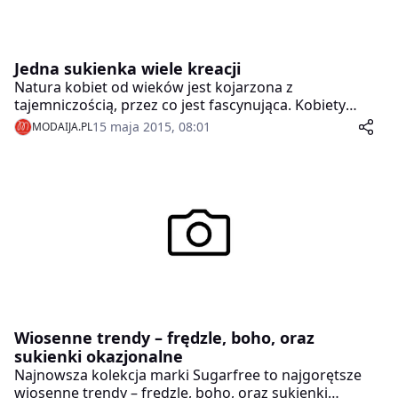
Jedna sukienka wiele kreacji
Natura kobiet od wieków jest kojarzona z
tajemniczością, przez co jest fascynująca. Kobiety
uwielbiają się zmieniać, zaskakiwać, kusić i przyciągać
15 maja 2015, 08:01
MODAIJA.PL
spojrzenia. Lubią także zakładać na siebie to, co
aktualnie odzwierciedla ich nastrój i odpowiada
wydarzeniu, które zamierzają celebrować. Oczywiście
wymaga to szafy o wyjątkowej pojemności, a ta jak
wiemy ma swoje ograniczenia. Odpowiedzią jest
suknia, którą można włożyć zarówno na romantyczną
kolację jak i oficjalne wyjście. Problem rozwiązują
częściowo, proste, klasyczne kroje. Ale czy jedna
sukienka może zażegnać wszystkie kryzysy
garderoby? Wydaje się, że uniwersalne rozwiązanie nie
istnieje.
Wiosenne trendy – frędzle, boho, oraz
sukienki okazjonalne
Najnowsza kolekcja marki Sugarfree to najgorętsze
wiosenne trendy – frędzle, boho, oraz sukienki