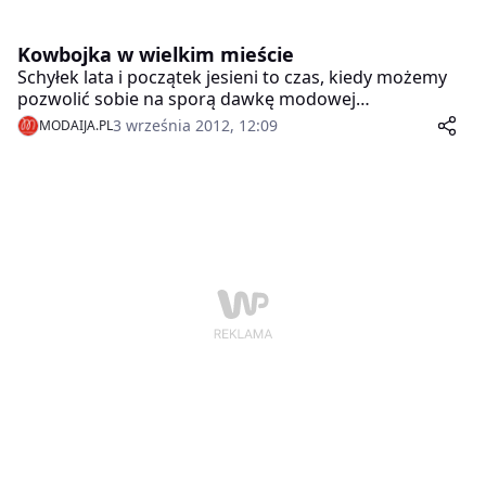
Kowbojka w wielkim mieście
Schyłek lata i początek jesieni to czas, kiedy możemy
pozwolić sobie na sporą dawkę modowej
ekstrawagancji – kolorowe kowbojki np. w połączeniu
3 września 2012, 12:09
MODAIJA.PL
z letnimi, zwiewnymi sukienkami. Prawdziwie
nonszalanckiego charakteru doda zestawienie ich z
motywem amerykańskiej flagi. Poza tym świetnie
pasują również do jeansowych szortów, które
tegorocznego lata znalazły się na modowej „hot-liście”.