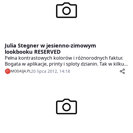
Julia Stegner w jesienno-zimowym
lookbooku RESERVED
Pełna kontrastowych kolorów i różnorodnych faktur.
Bogata w aplikacje, printy i sploty dzianin. Tak w kilku
słowach można określić jesienno-zimową kolekcję
20 lipca 2012, 14:18
MODAIJA.PL
RESERVED.