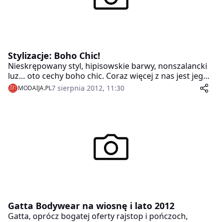
Stylizacje: Boho Chic!
Nieskrępowany styl, hipisowskie barwy, nonszalancki
luz… oto cechy boho chic. Coraz więcej z nas jest jego
zwolenniczkami. Kochamy go za inspiracje stylem
7 sierpnia 2012, 11:30
MODAIJA.PL
hippie i etno.
Gatta Bodywear na wiosnę i lato 2012
Gatta, oprócz bogatej oferty rajstop i pończoch,