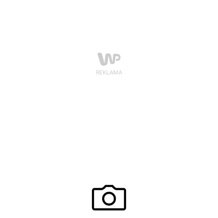
Solar, która w swej najnowszej kolekcji prezentuje
propozycje inspirowane historią mody.