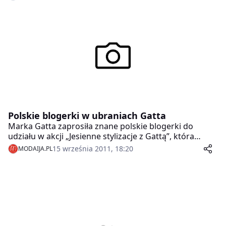
Polskie blogerki w ubraniach Gatta
Marka Gatta zaprosiła znane polskie blogerki do
udziału w akcji „Jesienne stylizacje z Gattą”, która
odbyła się w warszawskich Złotych Tarasach. Każda z
15 września 2011, 18:20
MODAIJA.PL
dziewczyn stworzyła stylizację z wybranych przez
siebie produktów marki Gatta, zarówno z popularnych
rajstop, jak i odzieży tej marki. Wszystkie szafiarki
wzięły także udział w sesji zdjęciowej.