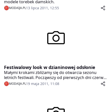
modele torebek damskich.
13 lipca 2011, 12:55
MODAIJA.PL
Festiwalowy look w dzianinowej odsłonie
Małymi krokami zbliżamy się do otwarcia sezonu
letnich festiwali. Począwszy od pierwszych dni czerwca
czeka nas szereg ciekawych wydarzeń muzycznych, na
19 maja 2011, 11:08
MODAIJA.PL
których planujemy się pojawić. Ostatnie tygodnie maja
warto zatem przeznaczyć na poszukiwania ciekawych
modowych inspiracji na festiwalowe tourne.