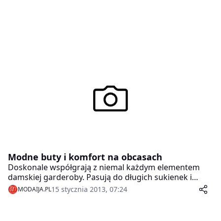
Modne buty i komfort na obcasach
Doskonale współgrają z niemal każdym elementem
damskiej garderoby. Pasują do długich sukienek i
rurek, na co dzień i do stylizacji boho. Uniwersalność
15 stycznia 2013, 07:24
MODAIJA.PL
to jednak tylko jedna z wielu zalet… koturnów.
Miłośniczki hipisowskiej nonszalancji z pewnością
docenią ich niepowtarzalny urok, a wszystkie kobiety –