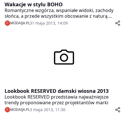
Wakacje w stylu BOHO
Romantyczne wzgórza, wspaniałe widoki, zachody
słońca, a przede wszystkim obcowanie z naturą.
Razem z New Look zapraszamy do spędzania wakacji z
31 maja 2013, 14:09
MODAIJA.PL
dala od miejskiego zgiełku, na łonie natury, gdzie
naprawdę można odpocząć i odciąć się od
codzienności.
Lookbook RESERVED damski wiosna 2013
Lookbook RESERVED przedstawia najważniejsze
trendy proponowane przez projektantów marki
3 maja 2013, 11:30
MODAIJA.PL