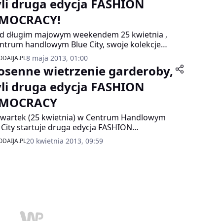
yli druga edycja FASHION
MOCRACY!
d długim majowym weekendem 25 kwietnia ,
ntrum handlowym Blue City, swoje kolekcje
ezentowali zdolni, polscy twórcy. Ponad 60
8 maja 2013, 01:00
DAIJA.PL
ektantów ubrań, biżuterii i akcesoriów było nie
osenne wietrzenie garderoby,
 gratką dla wszystkich miłośników naszej
imej branży modowej! Kolekcje sygnowane
yli druga edycja FASHION
kimi nazwiskami dały wszystkim uczestnikom
MOCRACY
amowitą okazję na to, by odświeżyć swoją
erobę, ale także prześledzić najmodniejsze
wartek (25 kwietnia) w Centrum Handlowym
dy tej WIOSNY!
 City startuje druga edycja FASHION
CRACY. To wyjątkowa okazja, by upolować
20 kwietnia 2013, 09:59
DAIJA.PL
uzinkowe zestawy ubrań oraz akcesoriów od
ych i zdolnych polskich projektantów.