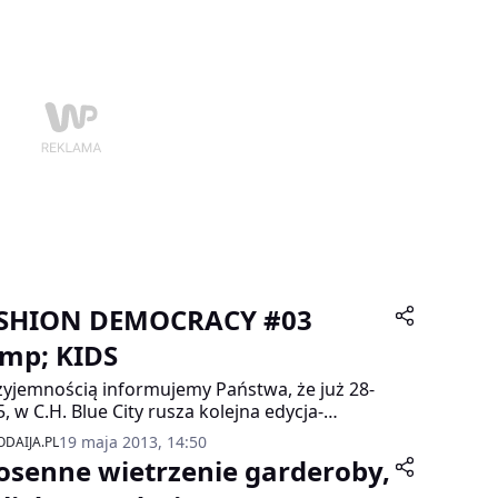
SHION DEMOCRACY #03
mp; KIDS
zyjemnością informujemy Państwa, że już 28-
5, w C.H. Blue City rusza kolejna edycja-
HION DEMOCRACY, imprezy promującej
19 maja 2013, 14:50
DAIJA.PL
kich niezależnych projektantów i marki.
osenne wietrzenie garderoby,