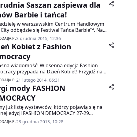
grudnia Saszan zaśpiewa dla
nów Barbie i tańca!
iedzielę w warszawskim Centrum Handlowym
 City odbędzie się Festiwal Tańca Barbie™. Na
stników czekają liczne pokazy taneczne oraz
3 grudnia 2015, 12:36
DAIJA.PL
i zabawy przygotowane przez tancerzy z
ień Kobiet z Fashion
rola Dance Studio. Fanki tańca, Barbie® i
 czeka wyjątkowy konkurs na najciekawsza
mocracy
izację inspirowaną rockową Barbie a na
sna wiadomość! Wiosenna edycja Fashion
ńczenie turnieju wystąpi jedna z najbardziej
cracy przypada na Dzień Kobiet! Przyjdź na
entowanych wokalistek – Saszan, która
ion Democracy do CH Blue City w dniach 5-7
na hity z musicalu „Barbie Rockowa
21 lutego 2014, 06:31
DAIJA.PL
a i spraw sobie prezent na Dzień Kobiet.
żniczka”. Wstęp wolny!
rgi mody FASHION
cy projektanci stworzyli wyjątkowe kreacje dla
ej z nas.
MOCRACY
y już listę wystawców, którzy pojawią się na
jnej edycji FASHION DEMOCRACY 27-29
NIA C.H. BLUE CITY!
23 grudnia 2013, 10:28
DAIJA.PL