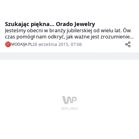
Szukając piękna… Orado Jewelry
Jesteśmy obecni w branży jubilerskiej od wielu lat. Ów
czas pomógł nam odkryć, jak ważne jest zrozumienie
piękna. Rodując i złocąc srebro dla jubilerów,
26 września 2015, 07:06
MODAIJA.PL
nauczyliśmy się, że biżuteria winna mieć duszę. Bo
biżuteria powinna budzić emocje… Orado Jewelry!