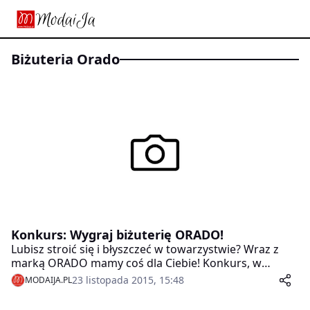
biżuteria Orado
Konkurs: Wygraj biżuterię ORADO!
Lubisz stroić się i błyszczeć w towarzystwie? Wraz z
marką ORADO mamy coś dla Ciebie! Konkurs, w
którym możecie wygrać niezwykle oryginalne i
23 listopada 2015, 15:48
MODAIJA.PL
eleganckie kolczyki Kometa!