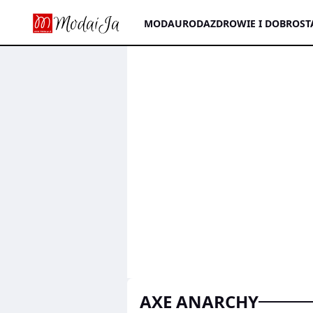
MODA
URODA
ZDROWIE I DOBROST
AXE ANARCHY