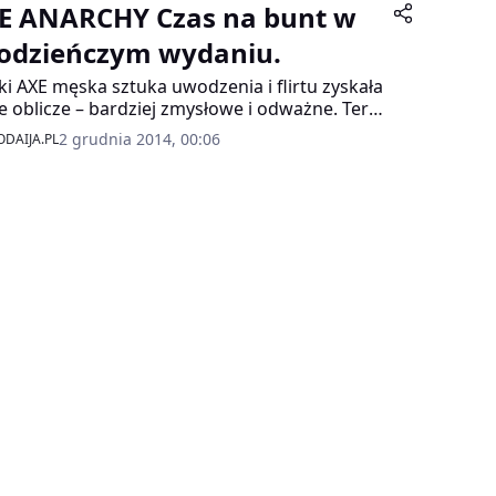
E ANARCHY Czas na bunt w
odzieńczym wydaniu.
ki AXE męska sztuka uwodzenia i flirtu zyskała
 oblicze – bardziej zmysłowe i odważne. Teraz
szedł czas na równouprawnienie – AXE
2 grudnia 2014, 00:06
DAIJA.PL
RCHY FOR HIM & AXE ANARCHY FOR HER!
ch młodzieńczego buntu dla niej i dla niego!
 kompromisów, bez zbędnych konwenansów –
y się tylko zapach – intrygujący, odważny,
ący wszystkie dotychczasowe zasady dla niej i
niego!