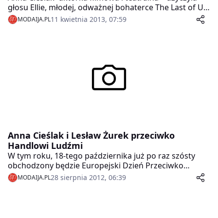
głosu Ellie, młodej, odważnej bohaterce The Last of Us
– najnowszej gry studia Naughty Dog. Anna Cieślak to
11 kwietnia 2013, 07:59
MODAIJA.PL
kolejna ujawniona gwiazda w tym miesiącu. Ania
dubbingując postać Ellie dołączyła do grona artystów,
którzy wzięli udział w projekcie Lokalizacje 2.0.,
wprowadzonym w 2009 roku przez Sony Computer
Entertainment Polska.
Anna Cieślak i Lesław Żurek przeciwko
Handlowi Ludźmi
W tym roku, 18-tego października już po raz szósty
obchodzony będzie Europejski Dzień Przeciwko
Handlowi Ludźmi. Z tej okazji w dniach 16-18
28 sierpnia 2012, 06:39
MODAIJA.PL
października w warszawskim kinie MURANÓW
odbędzie się pierwszy międzynarodowy festiwal
filmowy poświęcony tej tematyce.