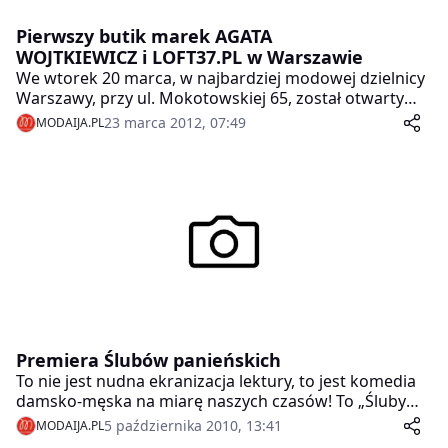
Pierwszy butik marek AGATA
WOJTKIEWICZ i LOFT37.PL w Warszawie
We wtorek 20 marca, w najbardziej modowej dzielnicy
Warszawy, przy ul. Mokotowskiej 65, został otwarty
pierwszy, autorski butik marek AGATA WOJTKIEWICZ i
23 marca 2012, 07:49
MODAIJA.PL
LOFT37.PL. Na uroczystym otwarciu zjawili się
dziennikarze i styliści z najpopularniejszych modowych
tytułów oraz gwiazdy polskiego show biznesu. W
butiku zaprezentowano najnowsze kolekcje
projektantek na sezon wiosna-lato 2012.
Premiera Ślubów panieńskich
To nie jest nudna ekranizacja lektury, to jest komedia
damsko-męska na miarę naszych czasów! To „Śluby
panieńskie” Aleksandra Fredry w reżyserii Filipa Bajona
5 października 2010, 13:41
MODAIJA.PL
z doborową obsadą, które w poniedziałek, 4.