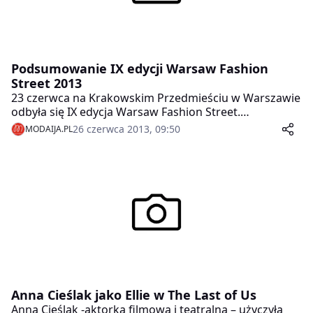
Podsumowanie IX edycji Warsaw Fashion
Street 2013
23 czerwca na Krakowskim Przedmieściu w Warszawie
odbyła się IX edycja Warsaw Fashion Street.
Największe wydarzenie związane z modą, kulturą i
26 czerwca 2013, 09:50
MODAIJA.PL
sztuką w Polsce! Pokazy mody, pokazy charytatywne,
blisko 50 gwiazd i ponad 100 modeli i modelek na
wybiegu. Impreza jak co roku zgromadziła tłumy
miłośników mody i designu. Tematem Warsaw Fashion
Street 2013 była natura i ekologia.
Anna Cieślak jako Ellie w The Last of Us
Anna Cieślak -aktorka filmowa i teatralna – użyczyła