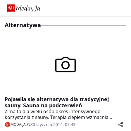
alternatywa
Pojawiła się alternatywa dla tradycyjnej
sauny. Sauna na podczerwień
Zima to dla wielu osób okres intensywnego
korzystania z sauny. Terapia ciepłem wzmacnia
naczynia krwionośne, hartuje organizm i sprawia, że
30 stycznia 2014, 07:43
MODAIJA.PL
czujemy się wypoczęci. Coraz bardziej popularną