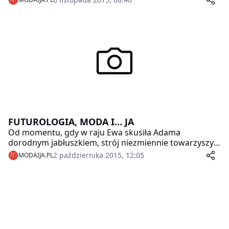
FUTUROLOGIA, MODA I… JA
Od momentu, gdy w raju Ewa skusiła Adama
dorodnym jabłuszkiem, strój niezmiennie towarzyszy
człowiekowi. A odkąd powstał nigdy nie ograniczał się
2 października 2015, 12:05
MODAIJA.PL
tylko do funkcji praktycznych. Człowiek zawsze lubił się
stroić i wyróżniać. Nic zatem dziwnego w fakcie, że
ubranie od zawsze było sposobem na dzielenie ludzi.