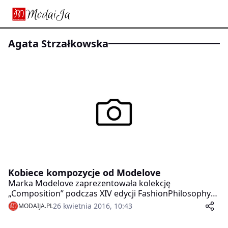
Agata Strzałkowska
Kobiece kompozycje od Modelove
Marka Modelove zaprezentowała kolekcję
„Composition” podczas XIV edycji FashionPhilosophy
Fashion Week Poland. Pokaz kolekcji na sezon jesień –
26 kwietnia 2016, 10:43
MODAIJA.PL
zima 2016/17 otworzył tegoroczną Designer Avenue.