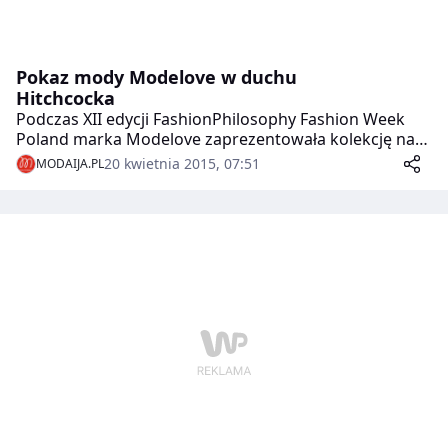
Pokaz mody Modelove w duchu
Hitchcocka
Podczas XII edycji FashionPhilosophy Fashion Week
Poland marka Modelove zaprezentowała kolekcję na
sezon jesień – zima 2015/16, zatytułowaną „The
20 kwietnia 2015, 07:51
MODAIJA.PL
woman who knew too much”.