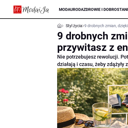
MODA
URODA
ZDROWIE I DOBROSTAN
Styl życia
9 drobnych zmian, dzięki
9 drobnych zmia
przywitasz z en
Nie potrzebujesz rewolucji. Po
działają i czasu, żeby zdążyły 