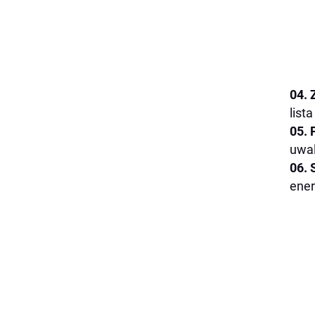
04. 
list
05. 
uwal
06. 
energ