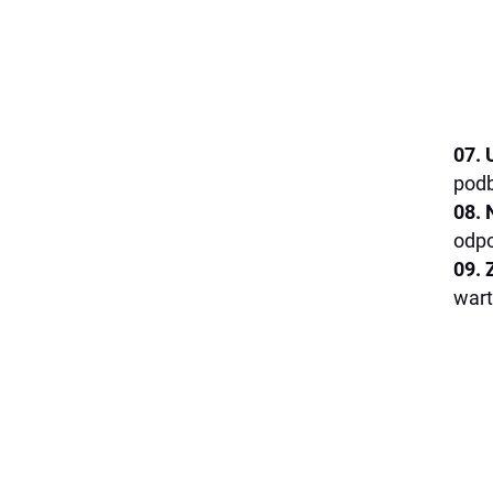
07. 
podb
08. 
odpo
09. 
wart