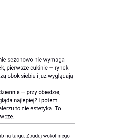
zenie sezonowo nie wymaga
ek, pierwsze cukinie — rynek
żą obok siebie i już wyglądają
dziennie — przy obiedzie,
gląda najlepiej? I potem
lerzu to nie estetyka. To
ywcze.
lub na targu. Zbuduj wokół niego