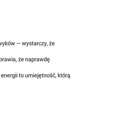
yków — wystarczy, że
prawia, że naprawdę
nergii to umiejętność, którą