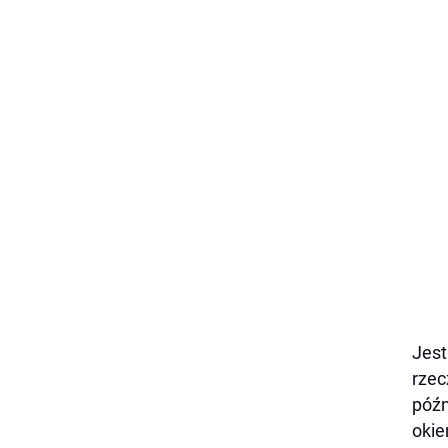
Jest
rzec
późn
okie