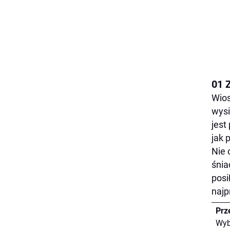
01 
Wios
wysi
jest
jak 
Nie 
śnia
posi
najp
Prze
Wyb