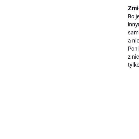
Zmie
Bo j
inny
samo
a ni
Poni
z ni
tylk