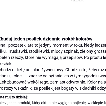
Zbuduj jeden posiłek dziennie wokół kolorów
na i początek lata to jedyny moment w roku, kiedy jed
łku. Truskawki, rzodkiewki, młody szpinak, zielony grosz
 pełen rzeczy, które nie wymagają przepisów. Po prostu le
posiłek.
chodzi o dietę ani plan żywieniowy. Chodzi o to, żeby raz 
daniu, kolacji — zacząć od pytania: co w tym tygodniu wy
Łek zbudować wokół tego, zamiast odwrotnie. Kolor na ta
rostszy wskaźnik, że posiłek jest bogaty w składniki odż
testuj to dzisiaj:
ierz jeden produkt, który aktualnie wygląda najlepiej w sklepie 