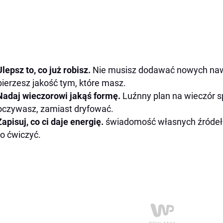
Ulepsz to, co już robisz.
Nie musisz dodawać nowych naw
ierzesz jakość tym, które masz.
Nadaj wieczorowi jakąś formę.
Luźnny plan na wieczór s
czywasz, zamiast dryfować.
Zapisuj, co ci daje energię.
świadomość własnych źródeł e
o ćwiczyć.