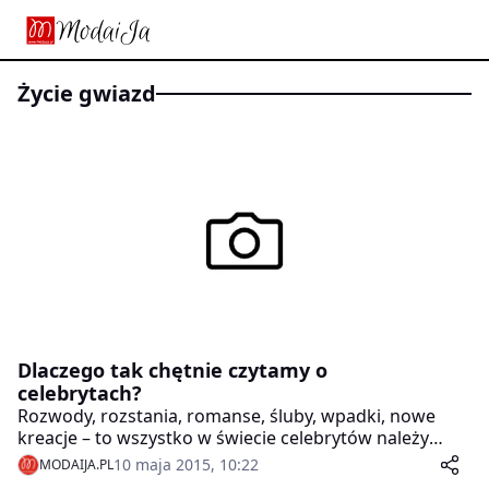
życie gwiazd
Dlaczego tak chętnie czytamy o
celebrytach?
Rozwody, rozstania, romanse, śluby, wpadki, nowe
kreacje – to wszystko w świecie celebrytów należy
uznać za codzienność. Nie ma dnia, w którym to media
10 maja 2015, 10:22
MODAIJA.PL
nie donosiłyby o plotkach związanych z gwiazdami