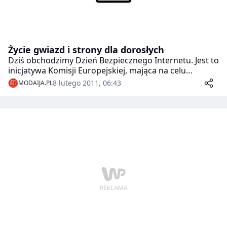
Życie gwiazd i strony dla dorosłych
Dziś obchodzimy Dzień Bezpiecznego Internetu. Jest to
inicjatywa Komisji Europejskiej, mająca na celu
zwrócenie uwagi na kwestię bezpiecznego dostępu
8 lutego 2011, 06:43
MODAIJA.PL
dzieci i młodzieży do zasobów Internetu.