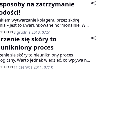
 sposoby na zatrzymanie
odości!
ekiem wytwarzanie kolagenu przez skórę
nia – jest to uwarunkowane hormonalnie. W
ukcję tego białka zaangażowane są między
3 grudnia 2013, 07:51
DAIJA.PL
mi hormony tarczycy, hormony wzrostu i
arzenie się skóry to
lina. Począwszy od 25. roku życia skóra traci
oku 1 proc. kolagenu. Po 60. roku życia
eunikniony proces
ukcja białka ustaje prawie całkowicie, na czym
zenie się skóry to nieunikniony proces
pią te narządy, które zawierają najwięcej
ologiczny. Warto jednak wiedzieć, co wpływa na
genu, czyli skóra, stawy, oczy i kości.
zenie się skóry i jakie czynniki przyspieszają
11 czerwca 2011, 07:10
DAIJA.PL
proces, czego unikać, aby jak najbardziej
nić pojawienie się zmarszczek oraz jakich
dników szukać w preparatach
eciwzmarszczkowych.