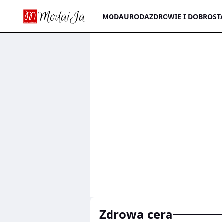
MODA
URODA
ZDROWIE I DOBROST
zdrowa cera