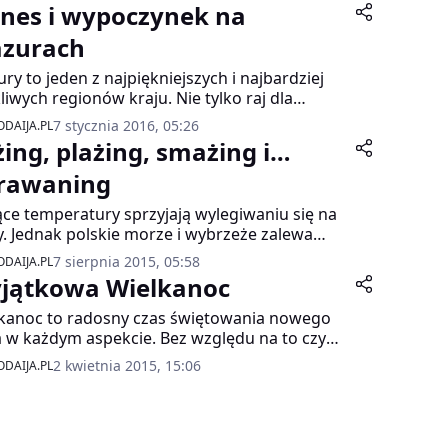
znes i wypoczynek na
zurach
ry to jeden z najpiękniejszych i najbardziej
liwych regionów kraju. Nie tylko raj dla
arzy i amatorów czynnego wypoczynku, ale i
7 stycznia 2016, 05:26
DAIJA.PL
tych, którzy pragną zrelaksować się w
żing, plażing, smażing i…
usowym SPA czy zorganizować biznesową
erencję w sprzyjającej skupieniu ciszy i w
rawaning
ralnym otoczeniu.
ce temperatury sprzyjają wylegiwaniu się na
y. Jednak polskie morze i wybrzeże zalewa
 zwyczaj – parawaning. „PRESS-SERVICE
7 sierpnia 2015, 05:58
DAIJA.PL
toring Mediów” sprawdził, co oznacza ten
jątkowa Wielkanoc
in i jak bardzo jest popularny w social media.
kanoc to radosny czas świętowania nowego
a w każdym aspekcie. Bez względu na to czy
hodzimy do Wielkanocy z kultem czy nie, jest
2 kwietnia 2015, 15:06
DAIJA.PL
kres spotkania z rodziną i najbliższymi. W
ch chwilach aby wyrazić naszą sympatię i
ść z bycia razem, obdarowujemy się
entami. Z zachodu przywędrował do nas