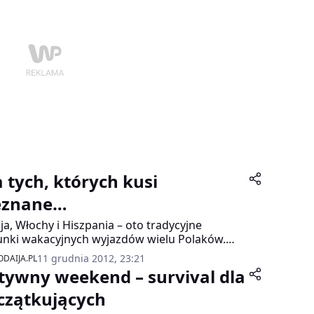
czek, który przynosi słodycze najmłodszym.
 jednak wybrać upominek dla nas, dorosłych?
kilka pomysłów na wyjątkowy prezent na
kanoc.
a tych, których kusi
eznane…
ja, Włochy i Hiszpania – oto tradycyjne
unki wakacyjnych wyjazdów wielu Polaków.
te plaże, kuszące morze oraz słońce – to
11 grudnia 2012, 23:21
DAIJA.PL
stko połączone z pięknymi zabytkami i
tywny weekend – survival dla
wniczo położonymi wioskami rybackimi
wia, że rejon Śródziemnomorski jest jednych z
czątkujących
opularniejszych regionów turystycznych na