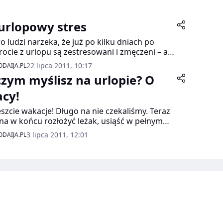
urlopowy stres
o ludzi narzeka, że już po kilku dniach po
ocie z urlopu są zestresowani i zmęczeni – a
zenie to jest równe temu, które odczuwali
22 lipca 2011, 10:17
DAIJA.PL
d urlopem. Wytłumaczenie jest jedno: jeżeli po
czym myślisz na urlopie? O
ocie z urlopu jesteś zmęczona, to dlatego, że
wypoczywałaś!
acy!
szcie wakacje! Długo na nie czekaliśmy. Teraz
a w końcu rozłożyć leżak, usiąść w pełnym
cu i… zastanowić się, co słychać w pracy.
3 lipca 2011, 12:01
DAIJA.PL