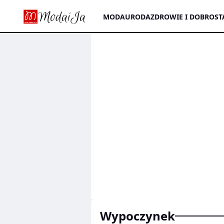
MODA
URODA
ZDROWIE I DOBROST
wypoczynek