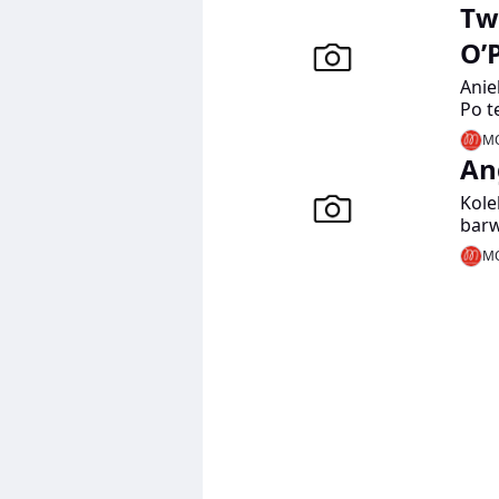
Tw
O’
Anie
Po t
swoj
MO
twee
An
ukła
Kole
barw
wzo
MO