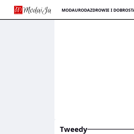
MODA
URODA
ZDROWIE I DOBROST
tweedy