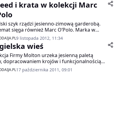
eed i krata w kolekcji Marc
Polo
lski szyk rządzi jesienno-zimową garderobą.
emat sięga również Marc O’Polo. Marka w
ej aktualnej kolekcji eleganckie kraty i ciepły
9 listopada 2012, 11:34
DAIJA.PL
d proponuje na żakietach, spodniach,
gielska wieś
danych spódnicach i płaszczach.
kcja Firmy Molton urzeka jesienną paletą
, dopracowaniem krojów i funkcjonalnością
rów.
17 października 2011, 09:01
DAIJA.PL