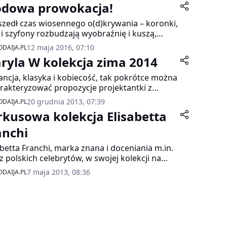
dowa prowokacja!
zedł czas wiosennego o(d)krywania – koronki,
e i szyfony rozbudzają wyobraźnię i kuszą,
ą, kuszą!
12 maja 2016, 07:10
DAIJA.PL
ryla W kolekcja zima 2014
ancja, klasyka i kobiecość, tak pokrótce można
rakteryzować propozycje projektantki z
nia: Maryli Walkowskiej – Maryla W na sezon
20 grudnia 2013, 07:39
DAIJA.PL
wy 2014. Najnowsza kolekcja obfituje w
rkusowa kolekcja Elisabetta
te, klasyczne formy podkreślające kobiecą
etkę, stonowane kolory takie jak niebieski,
anchi
o-srebrny, odrobina czerwieni, neutralne beże
abetta Franchi, marka znana i doceniania m.in.
ązy, ponadczasowa biel i czerń. Uniwersalna,
z polskich celebrytów, w swojej kolekcji na
ująca się w trendy klasyka, to propozycja
nę/lato 2013 zaprezentowała szereg ubrań w
ektantki na obecny sezon.
7 maja 2013, 08:36
DAIJA.PL
nym, pastelowym odcieniu turkusu.