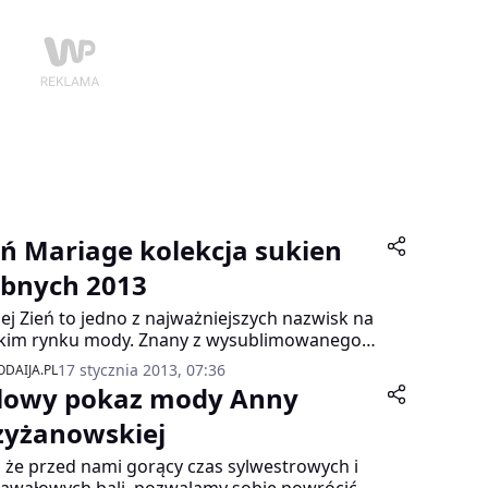
eń Mariage kolekcja sukien
ubnych 2013
ej Zień to jedno z najważniejszych nazwisk na
kim rynku mody. Znany z wysublimowanego
u i spektakularnych sukien, które chciałaby
17 stycznia 2013, 07:36
DAIJA.PL
ć każda kobieta, chociaż raz. Od przeszło
lowy pokaz mody Anny
sięciu lat projektant wita Nowy Rok nową
kcją ślubną. Linia Zień Mariage to esencja
zyżanowskiej
bku artystycznego projektanta, a zarazem
, że przed nami gorący czas sylwestrowych i
torskie, pełne zrozumienia spojrzenie na