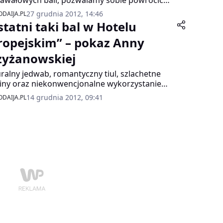
awałowych bali, pozwalamy sobie powrócić
ę Młodą.
okazu kolekcji karnawałowej projektantki
27 grudnia 2012, 14:46
DAIJA.PL
 Krzyżanowskiej.
statni taki bal w Hotelu
ropejskim” – pokaz Anny
zyżanowskiej
ralny jedwab, romantyczny tiul, szlachetne
iny oraz niekonwencjonalne wykorzystanie
ycyjnej owczej wełny i oryginalnych
14 grudnia 2012, 09:41
DAIJA.PL
rzemakalnych tworzyw złożyły się na
analną kolekcję karnawałową projektantki
 Krzyżanowskiej. Pokaz mody odbył się w
lu Europejskim 12 grudnia 2012 roku.