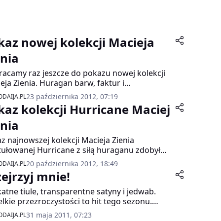
kaz nowej kolekcji Macieja
enia
acamy raz jeszcze do pokazu nowej kolekcji
eja Zienia. Huragan barw, faktur i
ołowych cięć wciągnął nas na dobre.
23 października 2012, 07:19
DAIJA.PL
kaz kolekcji Hurricane Maciej
enia
z najnowszej kolekcji Macieja Zienia
tułowanej Hurricane z siłą huraganu zdobył
raj serca publiczności zgromadzonej w
20 października 2012, 18:49
DAIJA.PL
zawskim Soho Factory. Nie zabrakło wrażeń
zejrzyj mnie!
miłośników klasycznej elegancji w stylu
ektanta. Jednak tym razem pokaz był przede
katne tiule, transparentne satyny i jedwab.
stkim huraganem kolorów, emocji i
lkie przezroczystości to hit tego sezonu.
tycznych inspiracji.
 się, że to moda dla odważnych i
31 maja 2011, 07:23
DAIJA.PL