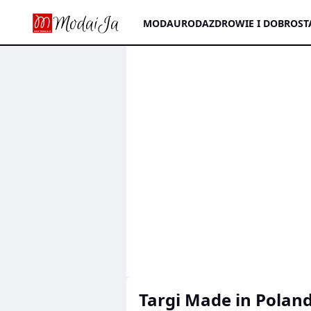
MODA
URODA
ZDROWIE I DOBROST
Targi Made in Polan