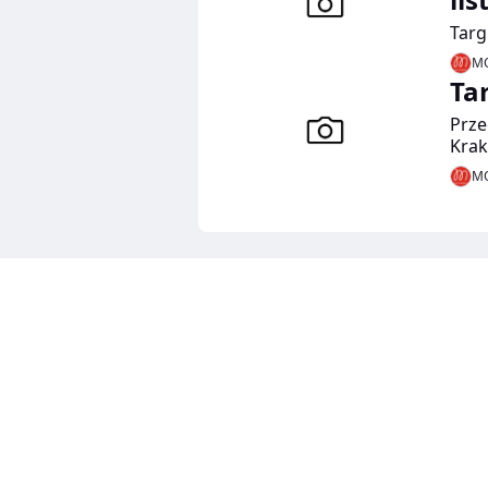
Targ
MO
Ta
Prze
Krak
Wars
MO
nied
zacz