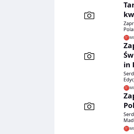
Ta
kw
Zapr
Pola
Prze
MO
Tym 
Za
23-2
Św
in
Serd
Edyc
odby
MO
Prze
Za
Po
Serd
Made
Domu
MO
Wars