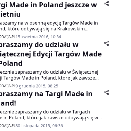
rgi Made in Poland jeszcze w
ietniu
aszamy na wiosenną edycję Targów Made in
nd, które odbywają się na Krakowskim
dmieściu 64 w Warszawie w Domu Polonii.
15 kwietnia 2016, 10:34
DAIJA.PL
razem spotykamy się tuż przed majówką czyli
praszamy do udziału w
4 kwietnia!
iątecznej Edycji Targów Made
 Poland
ecznie zapraszamy do udziału w Świątecznej
ji Targów Made in Poland, które jak zawsze
wają się w Domu Polonii na Karkowskim
9 grudnia 2015, 08:25
DAIJA.PL
dmieściu 64 w Warszawie.
praszamy na Targi Made in
land!
ecznie zapraszamy do udziału w Targach
 in Poland, które jak zawsze odbywają się w
 Polonii na Karkowskim Przedmieściu 64 w
30 listopada 2015, 06:36
DAIJA.PL
zawie. Spotykamy się 5-6 grudnia w godz