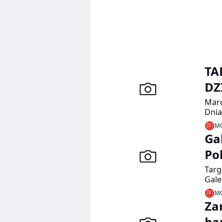
TA
DZ
Marc
Dnia
Jak 
MO
Krak
Ga
Po
Targ
Gale
zapl
MO
Za
ba