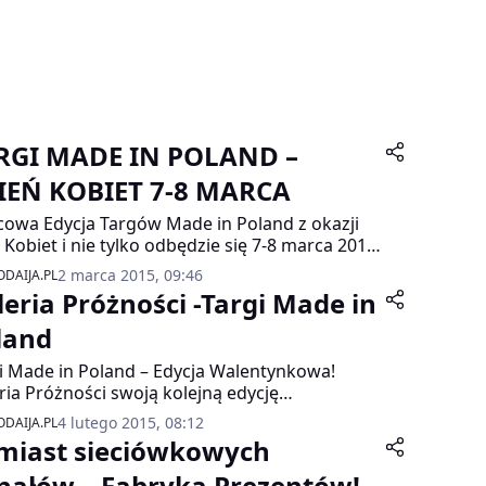
RGI MADE IN POLAND –
IEŃ KOBIET 7-8 MARCA
owa Edycja Targów Made in Poland z okazji
 Kobiet i nie tylko odbędzie się 7-8 marca 2015.
zawsze spotykamy się w Domu Polonii na
2 marca 2015, 09:46
DAIJA.PL
owskim Przedmieściu 64 w Warszawie.
leria Próżności -Targi Made in
land
i Made in Poland – Edycja Walentynkowa!
ria Próżności swoją kolejną edycję
anowała na 14 -15 lutego z okazji Walentynek.
4 lutego 2015, 08:12
DAIJA.PL
miast sieciówkowych
nałów – Fabryka Prezentów!