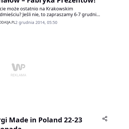
ście może ostatnio na Krakowskim
dmieściu? Jeśli nie, to zapraszamy 6-7 grudnia
numer 64 do Domu Polonii, który w ten
2 grudnia 2014, 05:50
DAIJA.PL
end zamieni się w Fabrykę Prezentów dla
stkich tych, którzy jeszcze nie zrobili
tecznych zakupów . Zapowiedziana na 6
nia iluminacja świąteczna Traktu
ewskiego zachęca do spacerów.
rgi Made in Poland 22-23
stopada