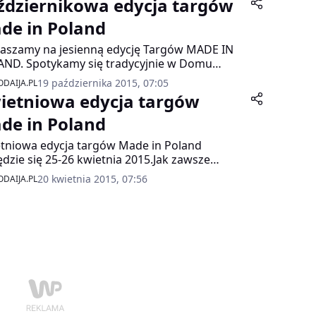
ździernikowa edycja targów
0 -19.00.
de in Poland
aszamy na jesienną edycję Targów MADE IN
ND. Spotykamy się tradycyjnie w Domu
nii na Krakowskim Przedmieściu 64 w
19 października 2015, 07:05
DAIJA.PL
zawie w dniach 24-25 października ( sobota,
ietniowa edycja targów
iela).
de in Poland
tniowa edycja targów Made in Poland
dzie się 25-26 kwietnia 2015.Jak zawsze
ykamy się w Domu Polonii na Krakowskim
20 kwietnia 2015, 07:56
DAIJA.PL
dmieściu 64 w Warszawie.