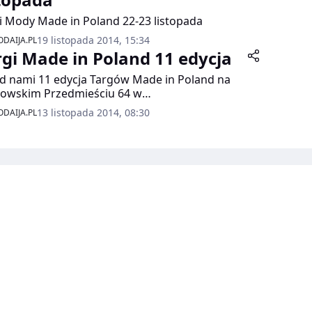
i Mody Made in Poland 22-23 listopada
19 listopada 2014, 15:34
DAIJA.PL
rgi Made in Poland 11 edycja
d nami 11 edycja Targów Made in Poland na
owskim Przedmieściu 64 w
zawie.Spotykamy się 15-16 listopda (sobota,
13 listopada 2014, 08:30
DAIJA.PL
ziela) w Domu Polonii. To dobry czas żeby
ąć myśleć o nadchodzących Świętach!