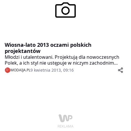
Wiosna-lato 2013 oczami polskich
projektantów
Młodzi i utalentowani. Projektują dla nowoczesnych
Polek, a ich styl nie ustępuje w niczym zachodnim
projektantom. La Cocco, Kasia Zapała, Paweł Kuzik,
9 kwietnia 2013, 09:16
MODAIJA.PL
Kasia Miciak – bo o nich mowa – zaprezentowali już
swoje spojrzenie na nadchodzący sezon wiosenno-
letni. Modowe nowości znaleźć można w butiku
Trendsetterka.com!