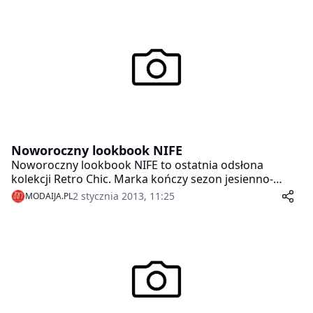
Noworoczny lookbook NIFE
Noworoczny lookbook NIFE to ostatnia odsłona
kolekcji Retro Chic. Marka kończy sezon jesienno-
zimowy mocnym akcentem w postaci linii
2 stycznia 2013, 11:25
MODAIJA.PL
przedłużanych żakietów, ołówkowych spódnic oraz
koszul z szerokimi mankietami.