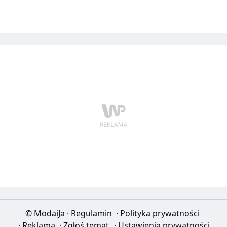
© ModaiJa
·
Regulamin
·
Polityka prywatności
·
Reklama
·
Zgłoś temat
·
Ustawienia prywatności