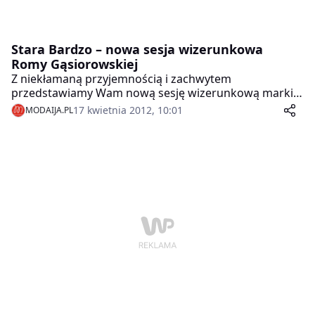
Stara Bardzo – nowa sesja wizerunkowa
Romy Gąsiorowskiej
Z niekłamaną przyjemnością i zachwytem
przedstawiamy Wam nową sesję wizerunkową marki
Stara Bardzo Romy Gąsiorowskiej.
17 kwietnia 2012, 10:01
MODAIJA.PL