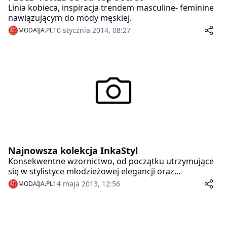
Linia kobieca, inspiracja trendem masculine- feminine
nawiązującym do mody męskiej.
10 stycznia 2014, 08:27
MODAIJA.PL
Najnowsza kolekcja InkaStyl
Konsekwentne wzornictwo, od początku utrzymujące
się w stylistyce młodzieżowej elegancji oraz
prezentowana w każdym sezonie bogata paleta barw,
14 maja 2013, 12:56
MODAIJA.PL
stanowią znak rozpoznawczy działającej od wiosny
2012 roku marki InkaStyl.