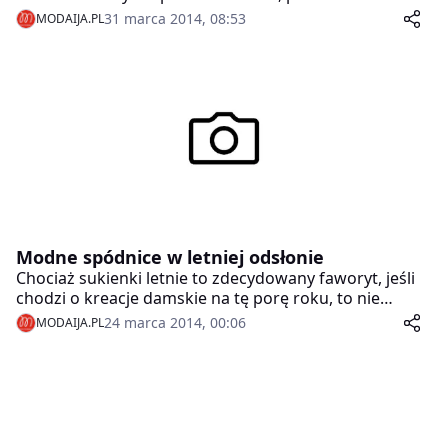
kobalty do czerni. Zespół projektantów SIMPLE CP, z
31 marca 2014, 08:53
MODAIJA.PL
Weroniką Pietras na czele, stworzył mocno
zróżnicowaną kolekcję DRESS PARTY.
Modne spódnice w letniej odsłonie
Chociaż sukienki letnie to zdecydowany faworyt, jeśli
chodzi o kreacje damskie na tę porę roku, to nie
wszystkie panie są tego zdania. Dlatego projektanci
24 marca 2014, 00:06
MODAIJA.PL
pomyśleli także o tych kobietach, które zdecydowanie
chętniej ubierają się w spódnice. Zobacz jakie są
najmodniejsze w tym sezonie fasony, wzory czy kolory.