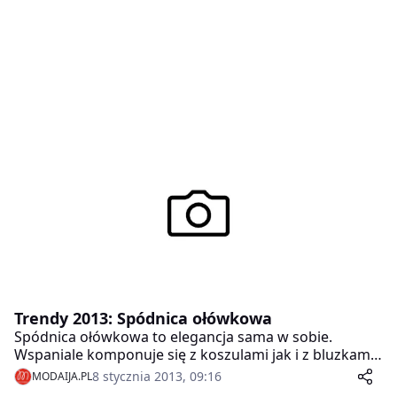
Trendy 2013: Spódnica ołówkowa
Spódnica ołówkowa to elegancja sama w sobie.
Wspaniale komponuje się z koszulami jak i z bluzkami
z baskinką.
8 stycznia 2013, 09:16
MODAIJA.PL