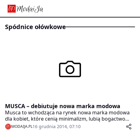
spódnice ołówkowe
MUSCA – debiutuje nowa marka modowa
Musca to wchodząca na rynek nowa marka modowa
dla kobiet, które cenią minimalizm, lubią bogactwo
kolorów, a ubieranie traktują jak sztukę.
16 grudnia 2014, 07:10
MODAIJA.PL