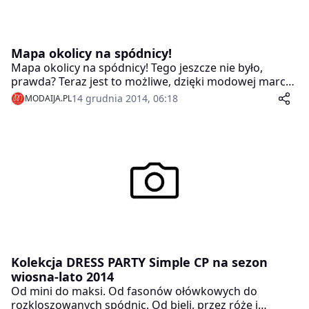
Mapa okolicy na spódnicy!
Mapa okolicy na spódnicy! Tego jeszcze nie było,
prawda? Teraz jest to możliwe, dzięki modowej marce
monochōme, która oferuje sperfonalizowane nadruki
14 grudnia 2014, 06:18
MODAIJA.PL
ze stylizowaną mapą wybranej przez Klientkę
lokalizacji.
Kolekcja DRESS PARTY Simple CP na sezon
wiosna-lato 2014
Od mini do maksi. Od fasonów ołówkowych do
rozkloszowanych spódnic. Od bieli, przez róże i