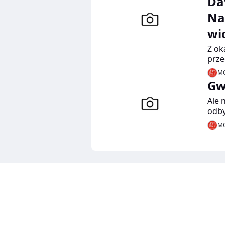
Da
Na
wi
Z ok
prze
nowy
MO
Gw
Ale 
odby
nasz
MO