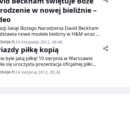
vid Beckham świętuje Boże
rodzenie w nowej bieliźnie –
deo
azji świąt Bożego Narodzenia David Beckham
dstawia nowe modele bielizny w H&M wraz z
mi zdjęciami kampanii.
10 listopada 2012, 06:46
DAIJA.PL
iazdy piłkę kopią
nie byle jaką piłkę! 10 sierpnia w Warszawie
ła się uroczysta prezentacja oficjalnej piłki
ej Ekstraklasy! Piłki kultowej marki PUMA.
14 sierpnia 2012, 05:30
DAIJA.PL