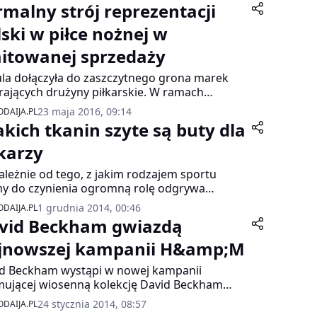
rmalny strój reprezentacji
lski w piłce nożnej w
mitowanej sprzedaży
ula dołączyła do zaszczytnego grona marek
rających drużyny piłkarskie. W ramach
łpracy z PZPN uszyte zostały garnitury na
23 maja 2016, 09:14
DAIJA.PL
ę, w których polska reprezentacja pojedzie na
jakich tkanin szyte są buty dla
rzostwa Europy do Francji. Od 20 maja
akowe garnitury są do kupienia w salonach
łkarzy
li w całej Polsce.
ależnie od tego, z jakim rodzajem sportu
 do czynienia ogromną rolę odgrywa
ie. Musi ono zapewnić bezpieczeństwo
1 grudnia 2014, 00:46
DAIJA.PL
om, a jednocześnie skutecznie odprowadzać
vid Beckham gwiazdą
oć. Dzięki temu zmniejsza się ryzyko rozwoju
dliwych bakterii oraz powstawania bolesnych
jnowszej kampanii H&amp;M
ć i pęcherzy. Nie inaczej jest w przypadku
d Beckham wystąpi w nowej kampanii
w przeznaczonych dla piłkarzy.
ującej wiosenną kolekcję David Beckham
wear at H&M. Film reklamowy
24 stycznia 2014, 08:57
DAIJA.PL
żyserowany przez Nicolasa Windinga Refna,