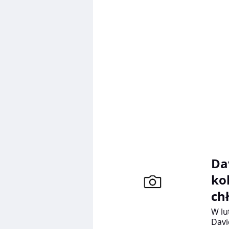
twór
poka
Bowl
Da
ko
ch
W lu
Davi