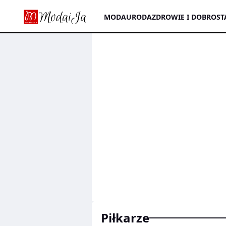
MODA
URODA
ZDROWIE I DOBROST
piłkarze