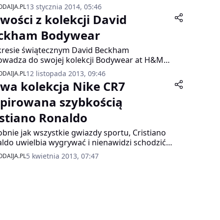
iznę dla chłopców – zminiaturyzowaną wersję
13 stycznia 2014, 05:46
DAIJA.PL
kcji męskiej Davida, inspirowaną klasyką, ze
wości z kolekcji David
ególnym naciskiem na wygodę.
ckham Bodywear
resie świątecznym David Beckham
wadza do swojej kolekcji Bodywear at H&M
nia typu lounge i bieliznę nocną doskonale
12 listopada 2013, 09:46
DAIJA.PL
jącą się na prezenty i do noszenia przez całą
wa kolekcja Nike CR7
.
spirowana szybkością
istiano Ronaldo
bnie jak wszystkie gwiazdy sportu, Cristiano
ldo uwielbia wygrywać i nienawidzi schodzić z
ka pokonany. Jego receptą na zwycięstwo jest
5 kwietnia 2013, 07:47
DAIJA.PL
otna prędkość oraz pewien nieuchwytny
wiastek, który czyni go wyjątkowym. Ta
akterystyczna cecha stylu gry Cristiano
niuje również najnowszą kolekcję CR7.