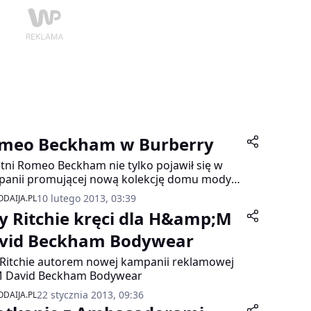
meo Beckham w Burberry
etni Romeo Beckham nie tylko pojawił się w
anii promującej nową kolekcję domu mody
erry, ale i coraz częściej pojawia się w
10 lutego 2013, 03:39
DAIJA.PL
lach z tej kolekcji na czerwonym dywanie.
y Ritchie kręci dla H&amp;M
vid Beckham Bodywear
Ritchie autorem nowej kampanii reklamowej
 David Beckham Bodywear
22 stycznia 2013, 09:36
DAIJA.PL