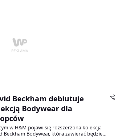
cę filmów Drive i Tylko Bóg wybacza, zostanie
zany po raz pierwszy podczas finału Super
 w USA 2 lutego 2014.
vid Beckham debiutuje
lekcją Bodywear dla
łopców
tym w H&M pojawi się rozszerzona kolekcja
d Beckham Bodywear, która zawierać będzie