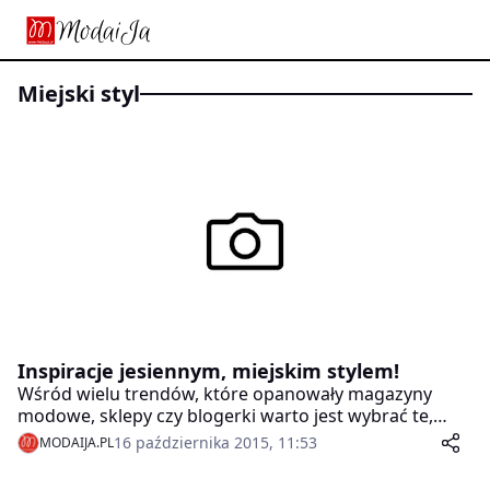
miejski styl
Inspiracje jesiennym, miejskim stylem!
Wśród wielu trendów, które opanowały magazyny
modowe, sklepy czy blogerki warto jest wybrać te,
które posłużą Wam na dłużej i będą uniwersalne. My
16 października 2015, 11:53
MODAIJA.PL
staramy się wybierać takie ubrania, które stworzą
różne stylizacje w zależności od potrzeb i okazji. Oto