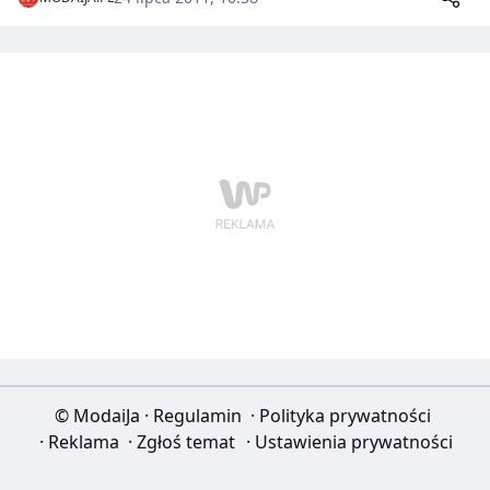
kreacji? Na to pytanie odpowiedziały najpopularniejsze
blogerki modowe, które wraz z biżuterią diva pokazały
swoje stylizacje na modny wieczór w mieście.
© ModaiJa
·
Regulamin
·
Polityka prywatności
·
Reklama
·
Zgłoś temat
·
Ustawienia prywatności