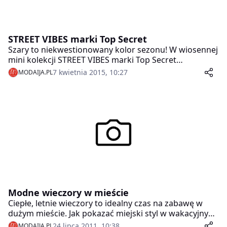
STREET VIBES marki Top Secret
Szary to niekwestionowany kolor sezonu! W wiosennej
mini kolekcji STREET VIBES marki Top Secret
prezentowany jest w dwóch odsłonach: jako total look,
7 kwietnia 2015, 10:27
MODAIJA.PL
który tworzymy zestawiając szare doły z szarymi
górami i jako tło do rozbielonego żółtego – drugiego
ważnego koloru budującego akcentem tej linii.
Modne wieczory w mieście
Ciepłe, letnie wieczory to idealny czas na zabawę w
dużym mieście. Jak pokazać miejski styl w wakacyjnym
wydaniu? Jaką biżuterię dobrać do wieczorowej
24 lipca 2011, 10:38
MODAIJA.PL