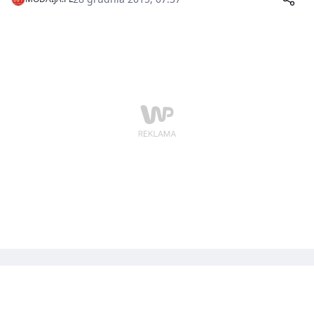
w ostatnią noc w roku zazwyczaj pracuje w teatrze.
Hucznej imprezy nie planuje także Rafał Maślak,
sylwestra spędzi na domówce u znajomych. Ewa
Mielnicka marzy o wyjeździe na egzotyczną wycieczkę.