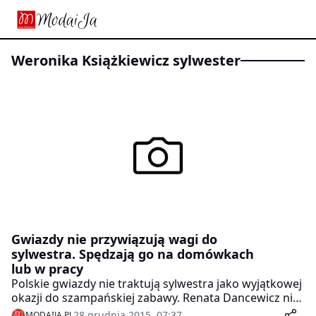
Weronika Książkiewicz sylwester
Gwiazdy nie przywiązują wagi do
sylwestra. Spędzają go na domówkach
lub w pracy
Polskie gwiazdy nie traktują sylwestra jako wyjątkowej
okazji do szampańskiej zabawy. Renata Dancewicz nie
lubi przymusu imprezowania, a Weronika Książkiewicz
28 grudnia 2015, 07:37
MODAIJA.PL