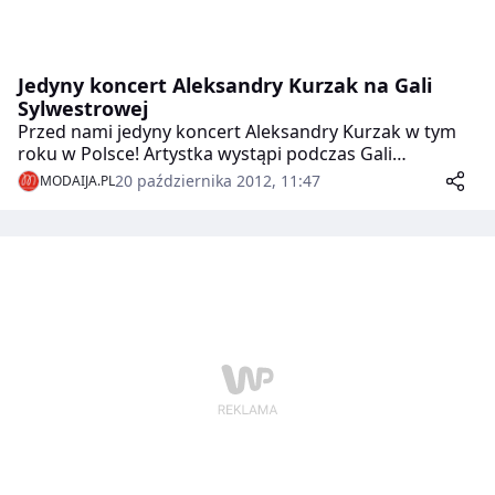
Jedyny koncert Aleksandry Kurzak na Gali
Sylwestrowej
Przed nami jedyny koncert Aleksandry Kurzak w tym
roku w Polsce! Artystka wystąpi podczas Gali
Sylwestrowej, która odbędzie się w Sali Kongresowej
20 października 2012, 11:47
MODAIJA.PL
PKiN.