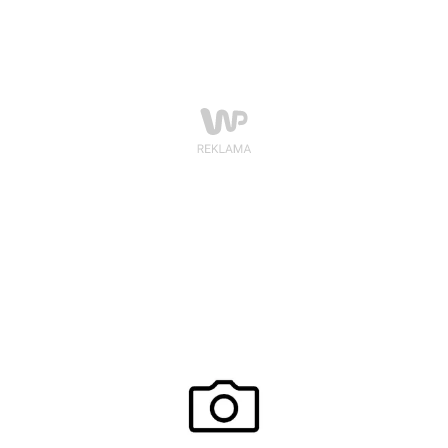
Miecznikowskiego. Solistom towarzyszyć będzie
orkiestra Sinfonia Varsovia.