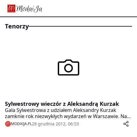
tenorzy
Sylwestrowy wieczór z Aleksandrą Kurzak
Gala Sylwestrowa z udziałem Aleksandry Kurzak
zamknie rok niezwykłych wydarzeń w Warszawie. Na
zaproszenie Stołecznej Estrady, artystka wystąpi w
28 grudnia 2012, 06:53
MODAIJA.PL
towarzystwie znakomitych gości: włoskiego tenora
Francesco Demuro oraz Anny Dereszowskiej i Macieja