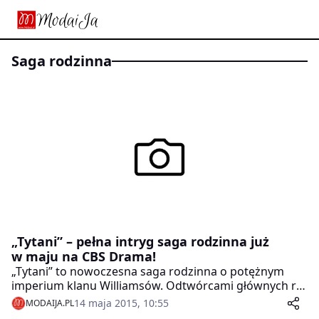
saga rodzinna
„Tytani” – pełna intryg saga rodzinna już
w maju na CBS Drama!
„Tytani” to nowoczesna saga rodzinna o potężnym
imperium klanu Williamsów. Odtwórcami głównych ról
są: Casper Van Dien z filmu Jeździec bez głowy, John
14 maja 2015, 10:55
MODAIJA.PL
Barrowman występujący w thrillerze Wróg numer