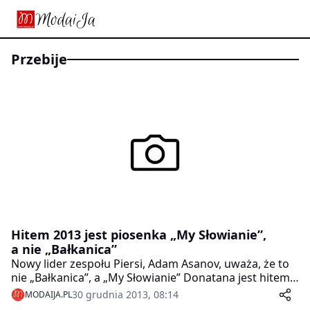
przebije
Hitem 2013 jest piosenka „My Słowianie”,
a nie „Bałkanica”
Nowy lider zespołu Piersi, Adam Asanov, uważa, że to
nie „Bałkanica”, a „My Słowianie” Donatana jest hitem
roku 2013. Wokalista jest zdania, że podstawą sukcesu
30 grudnia 2013, 08:14
MODAIJA.PL
obu utworów było ich etniczne brzmienie.