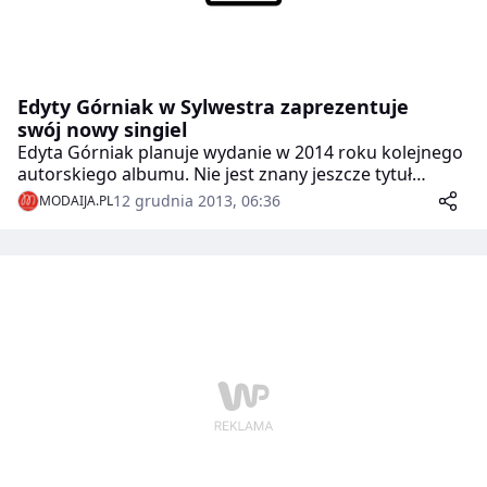
Edyty Górniak w Sylwestra zaprezentuje
swój nowy singiel
Edyta Górniak planuje wydanie w 2014 roku kolejnego
autorskiego albumu. Nie jest znany jeszcze tytuł
produkcji oraz data jego premiery. Wiadomo
12 grudnia 2013, 06:36
MODAIJA.PL
natomiast, że pierwszy singiel promujący nadchodzące
wydawnictwo zaprezentowany zostanie w trakcie
imprezy sylwestrowej na wrocławskim
rynku.Piosenkarka miała zaśpiewać najnowszy utwór
w trakcie finału ostatniej edycji programu „The Voice
of Poland”, jednak z powodu śmierci pierwszego
managera Górniak – Wiktora Kubiaka – artystka
postanowiła przełożyć premierę na ostatni dzień roku.