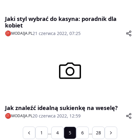
Jaki styl wybrać do kasyna: poradnik dla
kobiet
21 czerwca 2022, 07:25
MODAIJA.PL
Jak znaleźć idealną sukienkę na weselę?
20 czerwca 2022, 12:59
MODAIJA.PL
1
…
4
5
6
…
28