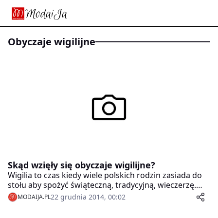
obyczaje wigilijne
Skąd wzięły się obyczaje wigilijne?
Wigilia to czas kiedy wiele polskich rodzin zasiada do
stołu aby spożyć świąteczną, tradycyjną, wieczerzę.
Poza dzieleniem się opłatkiem, wspólnym
22 grudnia 2014, 00:02
MODAIJA.PL
kolędowaniu, a także wyjściu na pasterkę, żelaznym
zasadom podlega dobór dań oraz ich ilość. Niewiele