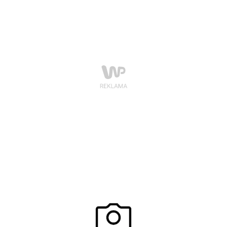
„Lejdis”, został właśnie zdetronizowany.