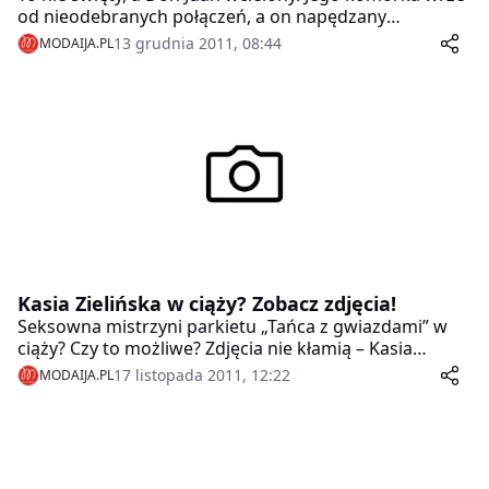
od nieodebranych połączeń, a on napędzany
testosteronem uwodzi niemal każdą napotkaną
13 grudnia 2011, 08:44
MODAIJA.PL
kobietę. Ten arogancko przystojny i bezczelnie pewny
siebie Casanova nawet w stroju świętego nie myśli o
niczym innym, jak tylko o upojnym wieczorze,
połączonym ze śniadaniem.
Kasia Zielińska w ciąży? Zobacz zdjęcia!
Seksowna mistrzyni parkietu „Tańca z gwiazdami” w
ciąży? Czy to możliwe? Zdjęcia nie kłamią – Kasia
Zielińska promienieje z pokaźnym brzuszkiem.
17 listopada 2011, 12:22
MODAIJA.PL