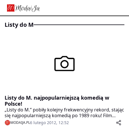
Listy do M
Listy do M. najpopularniejszą komedią w
Polsce!
„Listy do M.” pobiły kolejny frekwencyjny rekord, stając
się najpopularniejszą komedią po 1989 roku! Film
obejrzało już 2 miliony 535 tysięcy widzów. Ten wynik
6 lutego 2012, 12:52
MODAIJA.PL
sprawił, że dotychczasowy komediowy blockbuster