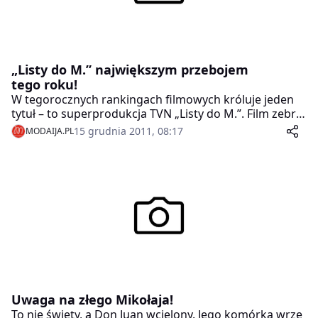
„Listy do M.” największym przebojem
tego roku!
W tegorocznych rankingach filmowych króluje jeden
tytuł – to superprodukcja TVN „Listy do M.”. Film zebrał
już 1, 823, 860 tysięcy widzów, detronizując tym samym
15 grudnia 2011, 08:17
MODAIJA.PL
komedię „Och, Karol 2” (nieco ponad milion siedemset
tysięcy widzów).
Uwaga na złego Mikołaja!
To nie święty, a Don Juan wcielony. Jego komórka wrze