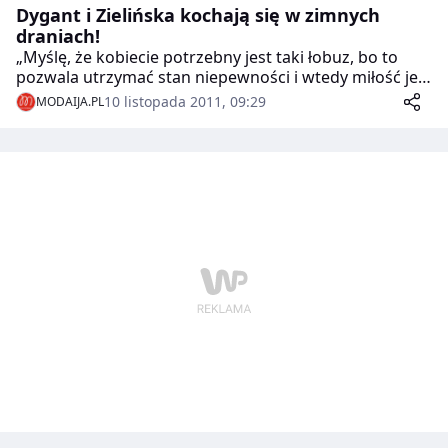
Dygant i Zielińska kochają się w zimnych
draniach!
„Myślę, że kobiecie potrzebny jest taki łobuz, bo to
pozwala utrzymać stan niepewności i wtedy miłość jest
mięsista i nie do końca dopowiedziana” – przekonuje
10 listopada 2011, 09:29
MODAIJA.PL
Katarzyna Zielińska, która w komedii romantycznej
„Listy do M.” gra modelkę Betty. Dlaczego kobiety
kochają się w łobuzach? Na to pytanie wydaje się znać
odpowiedź Tomasz Karolak – filmowy Mel Gibson.
Zobacz co jego zdaniem działa na kobiety i dlaczego
udaje mu się uwieść Agnieszkę Dygant!