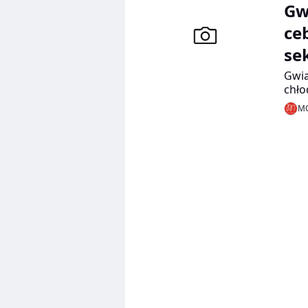
Gw
ce
se
Gwia
chło
MO