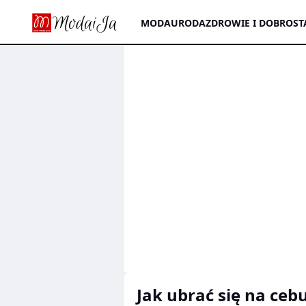
MODA
URODA
ZDROWIE I DOBROST
jak ubrać się na ceb